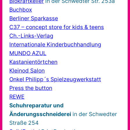
Biokraftkeller
in der Schwedter Str. 253a
Buchbox
Berliner Sparkasse
C37 – concept store for kids & teens
Ch.-Links-Verlag
Internationale Kinderbuchhandlung
MUNDO AZUL
Kastanientörtchen
Kleinod Salon
Onkel Philipp´s Spielzeugwerkstatt
Press the button
REWE
Schuhreparatur und
Änderungsschneiderei
in der Schwedter
Straße 254