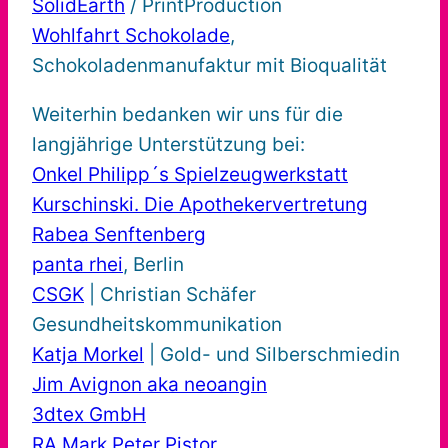
SolidEarth
/ PrintProduction
Wohlfahrt Schokolade
,
Schokoladenmanufaktur mit Bioqualität
Weiterhin bedanken wir uns für die
langjährige Unterstützung bei:
Onkel Philipp´s Spielzeugwerkstatt
Kurschinski. Die Apothekervertretung
Rabea Senftenberg
panta rhei
, Berlin
CSGK
| Christian Schäfer
Gesundheitskommunikation
Katja Morkel
| Gold- und Silberschmiedin
Jim Avignon aka neoangin
3dtex GmbH
RA Mark Peter Pistor