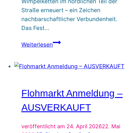
Wimpelketten im nördlichen Teil der
Straße erneuert – ein Zeichen
nachbarschaftlicher Verbundenheit.
Das Fest…
Bald
Weiterlesen
geht’s
los!
Flohmarkt Anmeldung –
AUSVERKAUFT
veröffentlicht am
24. April 2026
22. Mai