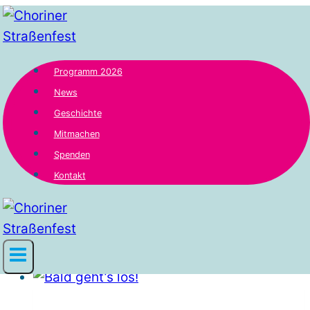
Zum
Inhalt
springen
Programm 2026
News
27. Choriner
Geschichte
Mitmachen
Spenden
Kontakt
Straßenfest